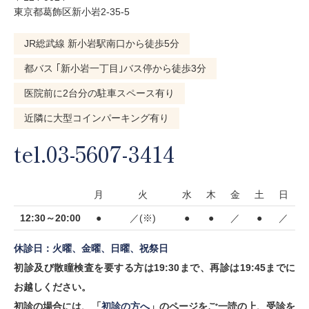
東京都葛飾区新小岩2-35-5
JR総武線 新小岩駅南口から徒歩5分
都バス ｢新小岩一丁目｣バス停から徒歩3分
医院前に2台分の駐車スペース有り
近隣に大型コインパーキング有り
tel.03-5607-3414
月
火
水
木
金
土
日
12:30～20:00
●
／(※)
●
●
／
●
／
休診日：火曜、金曜、日曜、祝祭日
初診及び散瞳検査を要する方は19:30まで、再診は19:45までに
お越しください。
初診の場合には、「
初診の方へ
」のページをご一読の上、受診を