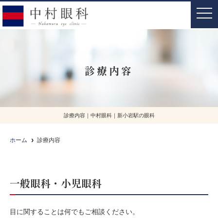
t
o
g
g
l
e
n
a
診療内容
v
i
g
a
t
i
o
診療内容｜中村眼科｜新小岩駅の眼科
n
ホーム
診療内容
一般眼科・小児眼科
目に関することは何でもご相談ください。